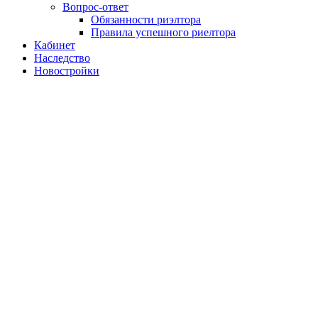
Вопрос-ответ
Обязанности риэлтора
Правила успешного риелтора
Кабинет
Наследство
Новостройки