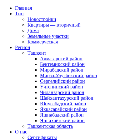
Главная
Тип
Новостройки
Квартиры — вторичный
Дома
Земельные участки
Коммерческая
Регион
Ташкент
Алмазарский район
Бектемирский район
Мирабадский район
Мирзо-Улугбекский район
Сергелийский район
Учтепинский район
Чиланзарский район
Шайхантахурский район
Юнусабадский район
Яккасарайский район
Яшнабадский район
Янгихаётский район
Ташкентская область
О нас
Сертификаты