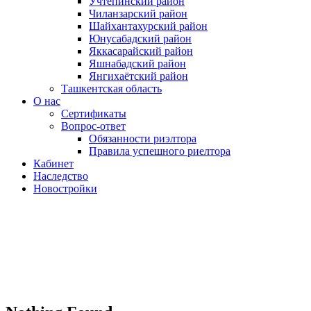
Учтепинский район
Чиланзарский район
Шайхантахурский район
Юнусабадский район
Яккасарайский район
Яшнабадский район
Янгихаётский район
Ташкентская область
О нас
Сертификаты
Вопрос-ответ
Обязанности риэлтора
Правила успешного риелтора
Кабинет
Наследство
Новостройки