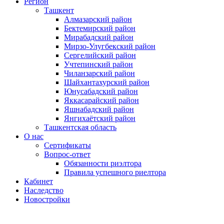
Регион
Ташкент
Алмазарский район
Бектемирский район
Мирабадский район
Мирзо-Улугбекский район
Сергелийский район
Учтепинский район
Чиланзарский район
Шайхантахурский район
Юнусабадский район
Яккасарайский район
Яшнабадский район
Янгихаётский район
Ташкентская область
О нас
Сертификаты
Вопрос-ответ
Обязанности риэлтора
Правила успешного риелтора
Кабинет
Наследство
Новостройки