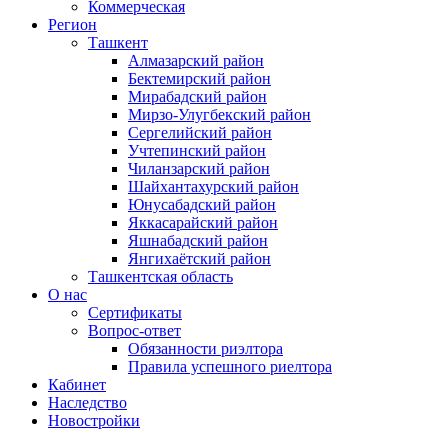
Коммерческая
Регион
Ташкент
Алмазарский район
Бектемирский район
Мирабадский район
Мирзо-Улугбекский район
Сергелийский район
Учтепинский район
Чиланзарский район
Шайхантахурский район
Юнусабадский район
Яккасарайский район
Яшнабадский район
Янгихаётский район
Ташкентская область
О нас
Сертификаты
Вопрос-ответ
Обязанности риэлтора
Правила успешного риелтора
Кабинет
Наследство
Новостройки