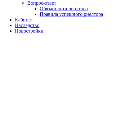
Вопрос-ответ
Обязанности риэлтора
Правила успешного риелтора
Кабинет
Наследство
Новостройки