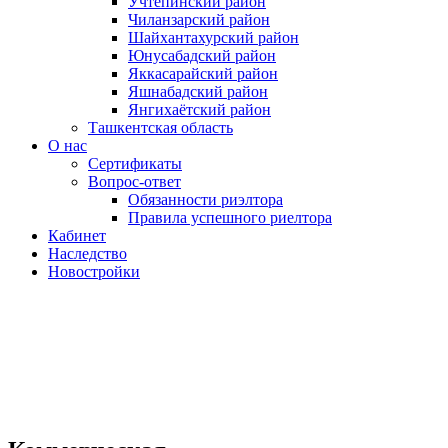
Учтепинский район
Чиланзарский район
Шайхантахурский район
Юнусабадский район
Яккасарайский район
Яшнабадский район
Янгихаётский район
Ташкентская область
О нас
Сертификаты
Вопрос-ответ
Обязанности риэлтора
Правила успешного риелтора
Кабинет
Наследство
Новостройки