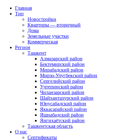
Главная
Тип
Новостройки
Квартиры — вторичный
Дома
Земельные участки
Коммерческая
Регион
Ташкент
Алмазарский район
Бектемирский район
Мирабадский район
Мирзо-Улугбекский район
Сергелийский район
Учтепинский район
Чиланзарский район
Шайхантахурский район
Юнусабадский район
Яккасарайский район
Яшнабадский район
Янгихаётский район
Ташкентская область
О нас
Сертификаты