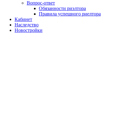
Вопрос-ответ
Обязанности риэлтора
Правила успешного риелтора
Кабинет
Наследство
Новостройки