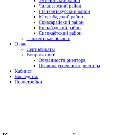
Учтепинский район
Чиланзарский район
Шайхантахурский район
Юнусабадский район
Яккасарайский район
Яшнабадский район
Янгихаётский район
Ташкентская область
О нас
Сертификаты
Вопрос-ответ
Обязанности риэлтора
Правила успешного риелтора
Кабинет
Наследство
Новостройки