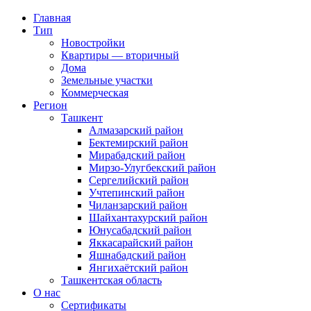
Главная
Тип
Новостройки
Квартиры — вторичный
Дома
Земельные участки
Коммерческая
Регион
Ташкент
Алмазарский район
Бектемирский район
Мирабадский район
Мирзо-Улугбекский район
Сергелийский район
Учтепинский район
Чиланзарский район
Шайхантахурский район
Юнусабадский район
Яккасарайский район
Яшнабадский район
Янгихаётский район
Ташкентская область
О нас
Сертификаты