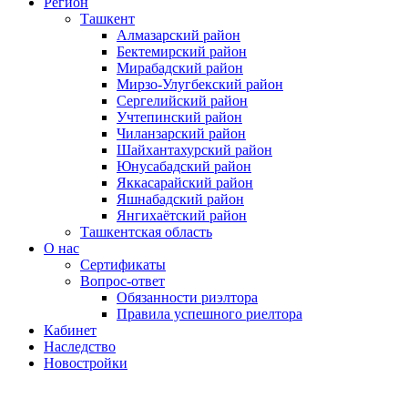
Регион
Ташкент
Алмазарский район
Бектемирский район
Мирабадский район
Мирзо-Улугбекский район
Сергелийский район
Учтепинский район
Чиланзарский район
Шайхантахурский район
Юнусабадский район
Яккасарайский район
Яшнабадский район
Янгихаётский район
Ташкентская область
О нас
Сертификаты
Вопрос-ответ
Обязанности риэлтора
Правила успешного риелтора
Кабинет
Наследство
Новостройки