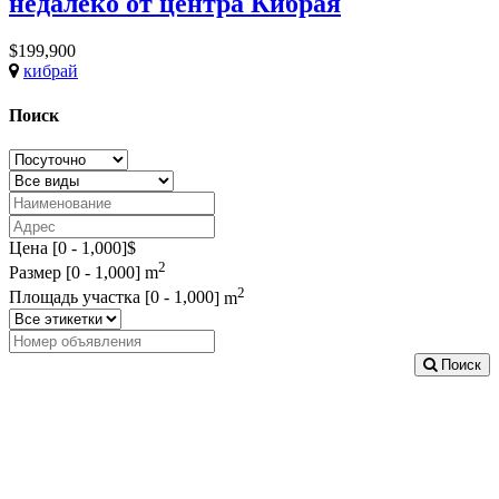
недалеко от центра Кибрая
$199,900
кибрай
Поиск
Цена [
0
-
1,000
]$
2
Размер [
0
-
1,000
] m
2
Площадь участка [
0
-
1,000
] m
Поиск