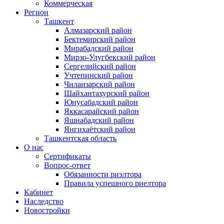
Коммерческая
Регион
Ташкент
Алмазарский район
Бектемирский район
Мирабадский район
Мирзо-Улугбекский район
Сергелийский район
Учтепинский район
Чиланзарский район
Шайхантахурский район
Юнусабадский район
Яккасарайский район
Яшнабадский район
Янгихаётский район
Ташкентская область
О нас
Сертификаты
Вопрос-ответ
Обязанности риэлтора
Правила успешного риелтора
Кабинет
Наследство
Новостройки