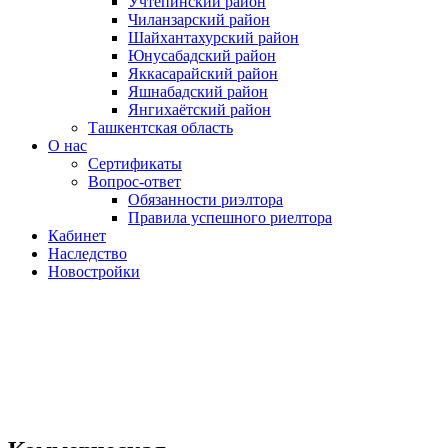
Учтепинский район
Чиланзарский район
Шайхантахурский район
Юнусабадский район
Яккасарайский район
Яшнабадский район
Янгихаётский район
Ташкентская область
О нас
Сертификаты
Вопрос-ответ
Обязанности риэлтора
Правила успешного риелтора
Кабинет
Наследство
Новостройки