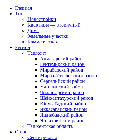
Главная
Тип
Новостройки
Квартиры — вторичный
Дома
Земельные участки
Коммерческая
Регион
Ташкент
Алмазарский район
Бектемирский район
Мирабадский район
Мирзо-Улугбекский район
Сергелийский район
Учтепинский район
Чиланзарский район
Шайхантахурский район
Юнусабадский район
Яккасарайский район
Яшнабадский район
Янгихаётский район
Ташкентская область
О нас
Сертификаты