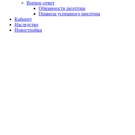
Вопрос-ответ
Обязанности риэлтора
Правила успешного риелтора
Кабинет
Наследство
Новостройки