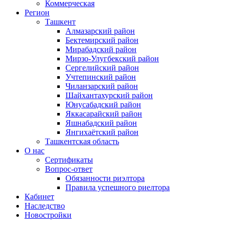
Коммерческая
Регион
Ташкент
Алмазарский район
Бектемирский район
Мирабадский район
Мирзо-Улугбекский район
Сергелийский район
Учтепинский район
Чиланзарский район
Шайхантахурский район
Юнусабадский район
Яккасарайский район
Яшнабадский район
Янгихаётский район
Ташкентская область
О нас
Сертификаты
Вопрос-ответ
Обязанности риэлтора
Правила успешного риелтора
Кабинет
Наследство
Новостройки