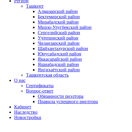
Регион
Ташкент
Алмазарский район
Бектемирский район
Мирабадский район
Мирзо-Улугбекский район
Сергелийский район
Учтепинский район
Чиланзарский район
Шайхантахурский район
Юнусабадский район
Яккасарайский район
Яшнабадский район
Янгихаётский район
Ташкентская область
О нас
Сертификаты
Вопрос-ответ
Обязанности риэлтора
Правила успешного риелтора
Кабинет
Наследство
Новостройки