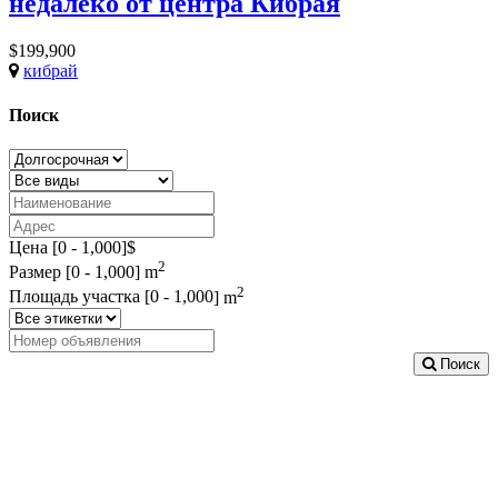
недалеко от центра Кибрая
$199,900
кибрай
Поиск
Цена [
0
-
1,000
]$
2
Размер [
0
-
1,000
] m
2
Площадь участка [
0
-
1,000
] m
Поиск