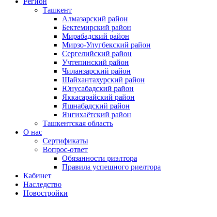
Регион
Ташкент
Алмазарский район
Бектемирский район
Мирабадский район
Мирзо-Улугбекский район
Сергелийский район
Учтепинский район
Чиланзарский район
Шайхантахурский район
Юнусабадский район
Яккасарайский район
Яшнабадский район
Янгихаётский район
Ташкентская область
О нас
Сертификаты
Вопрос-ответ
Обязанности риэлтора
Правила успешного риелтора
Кабинет
Наследство
Новостройки