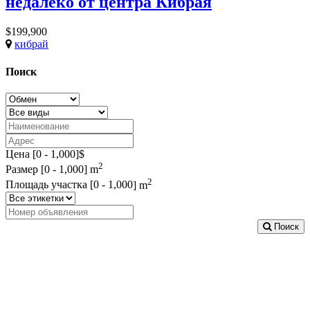
недалеко от центра Кибрая
$199,900
кибрай
Поиск
Цена [
0
-
1,000
]$
2
Размер [
0
-
1,000
] m
2
Площадь участка [
0
-
1,000
] m
Поиск