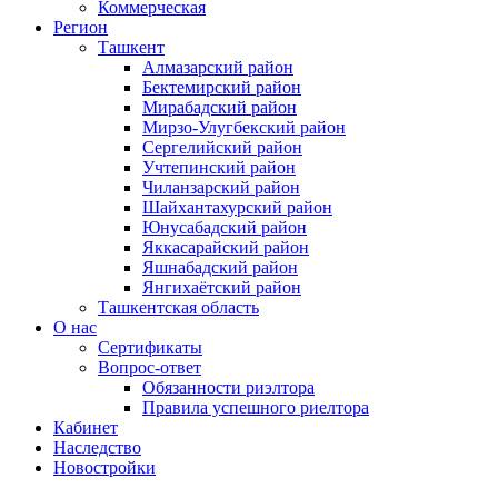
Коммерческая
Регион
Ташкент
Алмазарский район
Бектемирский район
Мирабадский район
Мирзо-Улугбекский район
Сергелийский район
Учтепинский район
Чиланзарский район
Шайхантахурский район
Юнусабадский район
Яккасарайский район
Яшнабадский район
Янгихаётский район
Ташкентская область
О нас
Сертификаты
Вопрос-ответ
Обязанности риэлтора
Правила успешного риелтора
Кабинет
Наследство
Новостройки