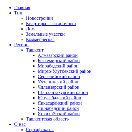
Главная
Тип
Новостройки
Квартиры — вторичный
Дома
Земельные участки
Коммерческая
Регион
Ташкент
Алмазарский район
Бектемирский район
Мирабадский район
Мирзо-Улугбекский район
Сергелийский район
Учтепинский район
Чиланзарский район
Шайхантахурский район
Юнусабадский район
Яккасарайский район
Яшнабадский район
Янгихаётский район
Ташкентская область
О нас
Сертификаты