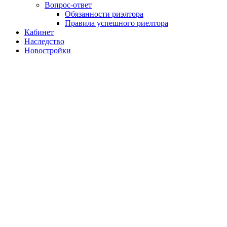
Вопрос-ответ
Обязанности риэлтора
Правила успешного риелтора
Кабинет
Наследство
Новостройки