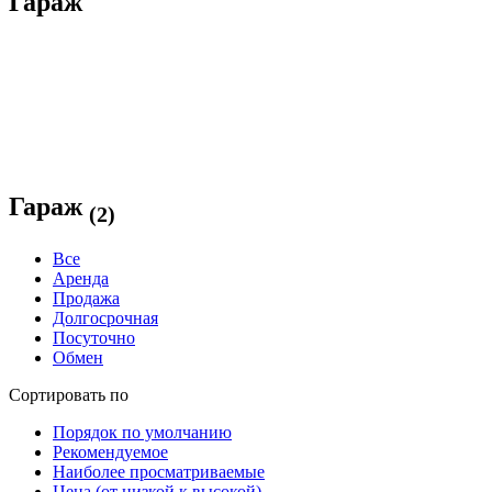
Гараж
Гараж
(2)
Все
Аренда
Продажа
Долгосрочная
Посуточно
Обмен
Сортировать по
Порядок по умолчанию
Рекомендуемое
Наиболее просматриваемые
Цена (от низкой к высокой)