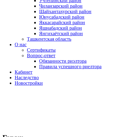
Учтепинский район
Чиланзарский район
Шайхантахурский район
Юнусабадский район
Яккасарайский район
Яшнабадский район
Янгихаётский район
Ташкентская область
О нас
Сертификаты
Вопрос-ответ
Обязанности риэлтора
Правила успешного риелтора
Кабинет
Наследство
Новостройки