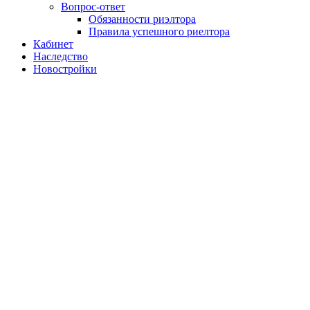
Вопрос-ответ
Обязанности риэлтора
Правила успешного риелтора
Кабинет
Наследство
Новостройки