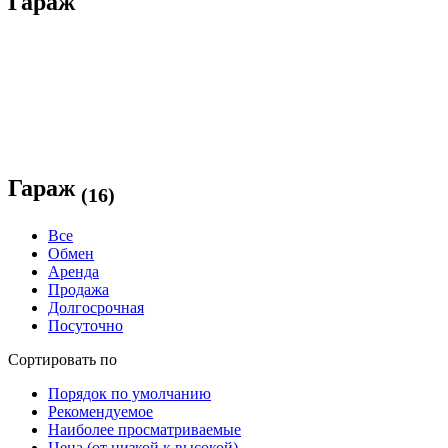
Гараж
Гараж
(16)
Все
Обмен
Аренда
Продажа
Долгосрочная
Посуточно
Сортировать по
Порядок по умолчанию
Рекомендуемое
Наиболее просматриваемые
Цена (от низкой к высокой)