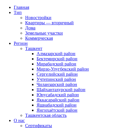
Главная
Тип
Новостройки
Квартиры — вторичный
Дома
Земельные участки
Коммерческая
Регион
Ташкент
Алмазарский район
Бектемирский район
Мирабадский район
Мирзо-Улугбекский район
Сергелийский район
Учтепинский район
Чиланзарский район
Шайхантахурский район
Юнусабадский район
Яккасарайский район
Яшнабадский район
Янгихаётский район
Ташкентская область
О нас
Сертификаты