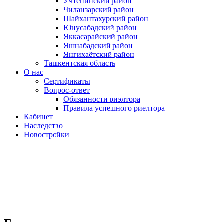
Учтепинский район
Чиланзарский район
Шайхантахурский район
Юнусабадский район
Яккасарайский район
Яшнабадский район
Янгихаётский район
Ташкентская область
О нас
Сертификаты
Вопрос-ответ
Обязанности риэлтора
Правила успешного риелтора
Кабинет
Наследство
Новостройки