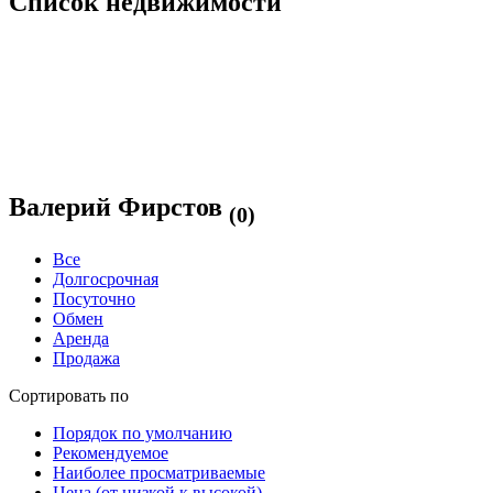
Список недвижимости
Валерий Фирстов
(0)
Все
Долгосрочная
Посуточно
Обмен
Аренда
Продажа
Сортировать по
Порядок по умолчанию
Рекомендуемое
Наиболее просматриваемые
Цена (от низкой к высокой)