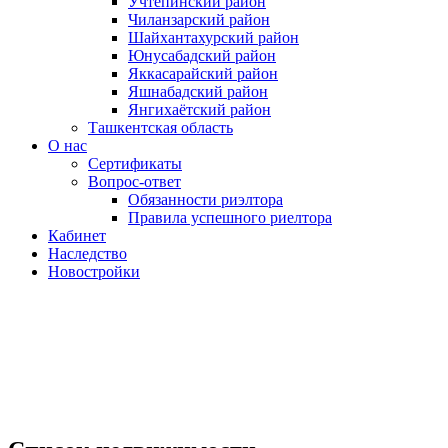
Учтепинский район
Чиланзарский район
Шайхантахурский район
Юнусабадский район
Яккасарайский район
Яшнабадский район
Янгихаётский район
Ташкентская область
О нас
Сертификаты
Вопрос-ответ
Обязанности риэлтора
Правила успешного риелтора
Кабинет
Наследство
Новостройки