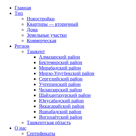
Главная
Тип
Новостройки
Квартиры — вторичный
Дома
Земельные участки
Коммерческая
Регион
Ташкент
Алмазарский район
Бектемирский район
Мирабадский район
Мирзо-Улугбекский район
Сергелийский район
Учтепинский район
Чиланзарский район
Шайхантахурский район
Юнусабадский район
Яккасарайский район
Яшнабадский район
Янгихаётский район
Ташкентская область
О нас
Сертификаты