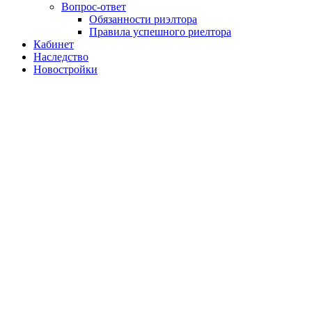
Вопрос-ответ
Обязанности риэлтора
Правила успешного риелтора
Кабинет
Наследство
Новостройки