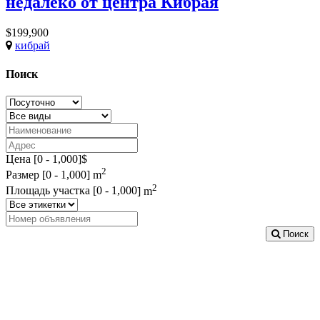
недалеко от центра Кибрая
$199,900
кибрай
Поиск
Цена [
0
-
1,000
]$
2
Размер [
0
-
1,000
] m
2
Площадь участка [
0
-
1,000
] m
Поиск