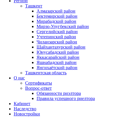
Регион
Ташкент
Алмазарский район
Бектемирский район
Мирабадский район
Мирзо-Улугбекский район
Сергелийский район
Учтепинский район
Чиланзарский район
Шайхантахурский район
Юнусабадский район
Яккасарайский район
Яшнабадский район
Янгихаётский район
Ташкентская область
О нас
Сертификаты
Вопрос-ответ
Обязанности риэлтора
Правила успешного риелтора
Кабинет
Наследство
Новостройки