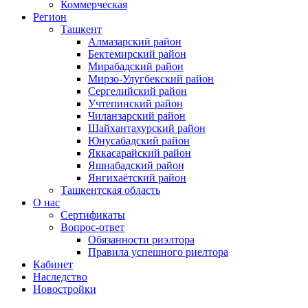
Коммерческая
Регион
Ташкент
Алмазарский район
Бектемирский район
Мирабадский район
Мирзо-Улугбекский район
Сергелийский район
Учтепинский район
Чиланзарский район
Шайхантахурский район
Юнусабадский район
Яккасарайский район
Яшнабадский район
Янгихаётский район
Ташкентская область
О нас
Сертификаты
Вопрос-ответ
Обязанности риэлтора
Правила успешного риелтора
Кабинет
Наследство
Новостройки