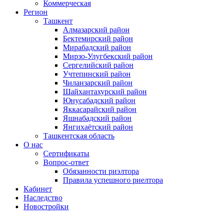
Коммерческая
Регион
Ташкент
Алмазарский район
Бектемирский район
Мирабадский район
Мирзо-Улугбекский район
Сергелийский район
Учтепинский район
Чиланзарский район
Шайхантахурский район
Юнусабадский район
Яккасарайский район
Яшнабадский район
Янгихаётский район
Ташкентская область
О нас
Сертификаты
Вопрос-ответ
Обязанности риэлтора
Правила успешного риелтора
Кабинет
Наследство
Новостройки