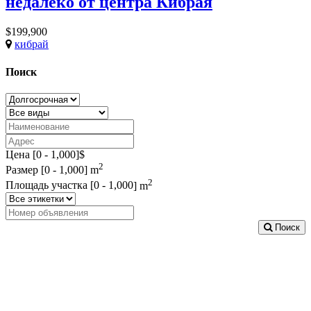
недалеко от центра Кибрая
$199,900
кибрай
Поиск
Цена [
0
-
1,000
]$
2
Размер [
0
-
1,000
] m
2
Площадь участка [
0
-
1,000
] m
Поиск