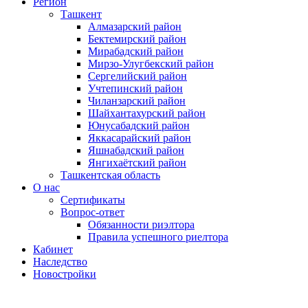
Регион
Ташкент
Алмазарский район
Бектемирский район
Мирабадский район
Мирзо-Улугбекский район
Сергелийский район
Учтепинский район
Чиланзарский район
Шайхантахурский район
Юнусабадский район
Яккасарайский район
Яшнабадский район
Янгихаётский район
Ташкентская область
О нас
Сертификаты
Вопрос-ответ
Обязанности риэлтора
Правила успешного риелтора
Кабинет
Наследство
Новостройки