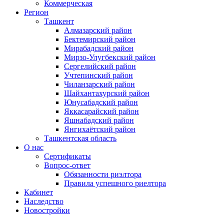
Коммерческая
Регион
Ташкент
Алмазарский район
Бектемирский район
Мирабадский район
Мирзо-Улугбекский район
Сергелийский район
Учтепинский район
Чиланзарский район
Шайхантахурский район
Юнусабадский район
Яккасарайский район
Яшнабадский район
Янгихаётский район
Ташкентская область
О нас
Сертификаты
Вопрос-ответ
Обязанности риэлтора
Правила успешного риелтора
Кабинет
Наследство
Новостройки