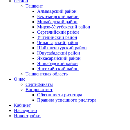
Регион
Ташкент
Алмазарский район
Бектемирский район
Мирабадский район
Мирзо-Улугбекский район
Сергелийский район
Учтепинский район
Чиланзарский район
Шайхантахурский район
Юнусабадский район
Яккасарайский район
Яшнабадский район
Янгихаётский район
Ташкентская область
О нас
Сертификаты
Вопрос-ответ
Обязанности риэлтора
Правила успешного риелтора
Кабинет
Наследство
Новостройки