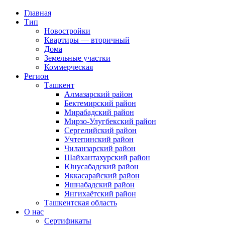
Главная
Тип
Новостройки
Квартиры — вторичный
Дома
Земельные участки
Коммерческая
Регион
Ташкент
Алмазарский район
Бектемирский район
Мирабадский район
Мирзо-Улугбекский район
Сергелийский район
Учтепинский район
Чиланзарский район
Шайхантахурский район
Юнусабадский район
Яккасарайский район
Яшнабадский район
Янгихаётский район
Ташкентская область
О нас
Сертификаты