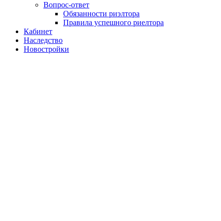
Вопрос-ответ
Обязанности риэлтора
Правила успешного риелтора
Кабинет
Наследство
Новостройки