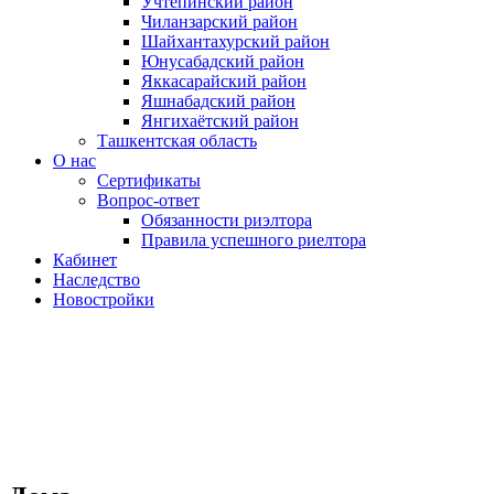
Учтепинский район
Чиланзарский район
Шайхантахурский район
Юнусабадский район
Яккасарайский район
Яшнабадский район
Янгихаётский район
Ташкентская область
О нас
Сертификаты
Вопрос-ответ
Обязанности риэлтора
Правила успешного риелтора
Кабинет
Наследство
Новостройки