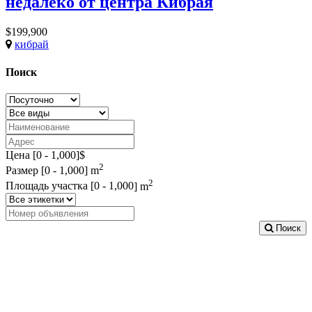
недалеко от центра Кибрая
$199,900
кибрай
Поиск
Цена [
0
-
1,000
]$
2
Размер [
0
-
1,000
] m
2
Площадь участка [
0
-
1,000
] m
Поиск