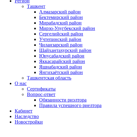
Регион
Ташкент
Алмазарский район
Бектемирский район
Мирабадский район
Мирзо-Улугбекский район
Сергелийский район
Учтепинский район
Чиланзарский район
Шайхантахурский район
Юнусабадский район
Яккасарайский район
Яшнабадский район
Янгихаётский район
Ташкентская область
О нас
Сертификаты
Вопрос-ответ
Обязанности риэлтора
Правила успешного риелтора
Кабинет
Наследство
Новостройки