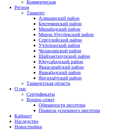
Коммерческая
Регион
Ташкент
Алмазарский район
Бектемирский район
Мирабадский район
Мирзо-Улугбекский район
Сергелийский район
Учтепинский район
Чиланзарский район
Шайхантахурский район
Юнусабадский район
Яккасарайский район
Яшнабадский район
Янгихаётский район
Ташкентская область
О нас
Сертификаты
Вопрос-ответ
Обязанности риэлтора
Правила успешного риелтора
Кабинет
Наследство
Новостройки