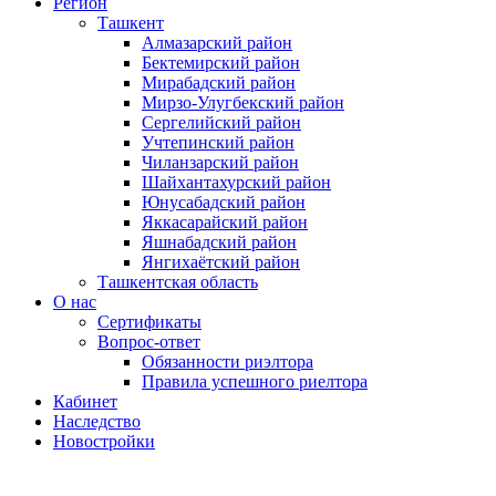
Регион
Ташкент
Алмазарский район
Бектемирский район
Мирабадский район
Мирзо-Улугбекский район
Сергелийский район
Учтепинский район
Чиланзарский район
Шайхантахурский район
Юнусабадский район
Яккасарайский район
Яшнабадский район
Янгихаётский район
Ташкентская область
О нас
Сертификаты
Вопрос-ответ
Обязанности риэлтора
Правила успешного риелтора
Кабинет
Наследство
Новостройки