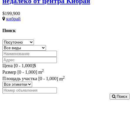
недалеко от центра Кибрая
$199,900
кибрай
Поиск
Цена [
0
-
1,000
]$
2
Размер [
0
-
1,000
] m
2
Площадь участка [
0
-
1,000
] m
Поиск