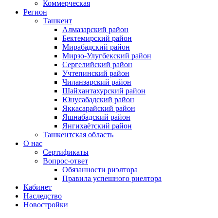
Коммерческая
Регион
Ташкент
Алмазарский район
Бектемирский район
Мирабадский район
Мирзо-Улугбекский район
Сергелийский район
Учтепинский район
Чиланзарский район
Шайхантахурский район
Юнусабадский район
Яккасарайский район
Яшнабадский район
Янгихаётский район
Ташкентская область
О нас
Сертификаты
Вопрос-ответ
Обязанности риэлтора
Правила успешного риелтора
Кабинет
Наследство
Новостройки