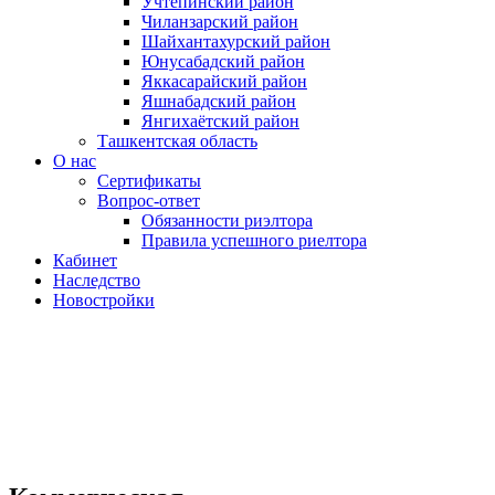
Учтепинский район
Чиланзарский район
Шайхантахурский район
Юнусабадский район
Яккасарайский район
Яшнабадский район
Янгихаётский район
Ташкентская область
О нас
Сертификаты
Вопрос-ответ
Обязанности риэлтора
Правила успешного риелтора
Кабинет
Наследство
Новостройки