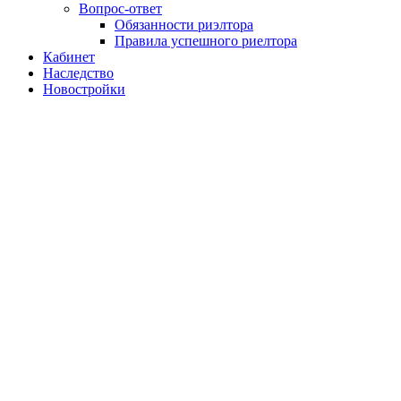
Вопрос-ответ
Обязанности риэлтора
Правила успешного риелтора
Кабинет
Наследство
Новостройки