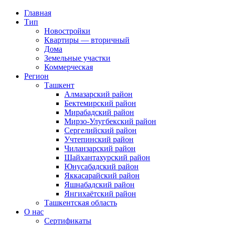
Главная
Тип
Новостройки
Квартиры — вторичный
Дома
Земельные участки
Коммерческая
Регион
Ташкент
Алмазарский район
Бектемирский район
Мирабадский район
Мирзо-Улугбекский район
Сергелийский район
Учтепинский район
Чиланзарский район
Шайхантахурский район
Юнусабадский район
Яккасарайский район
Яшнабадский район
Янгихаётский район
Ташкентская область
О нас
Сертификаты