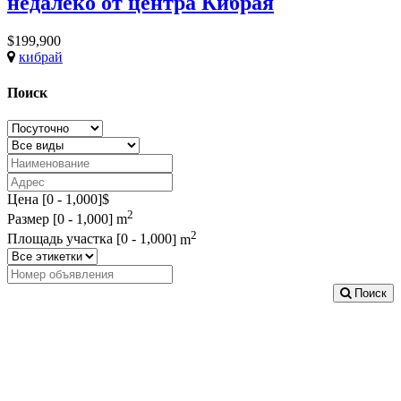
недалеко от центра Кибрая
$199,900
кибрай
Поиск
Цена [
0
-
1,000
]$
2
Размер [
0
-
1,000
] m
2
Площадь участка [
0
-
1,000
] m
Поиск