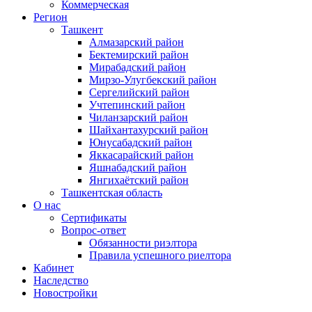
Коммерческая
Регион
Ташкент
Алмазарский район
Бектемирский район
Мирабадский район
Мирзо-Улугбекский район
Сергелийский район
Учтепинский район
Чиланзарский район
Шайхантахурский район
Юнусабадский район
Яккасарайский район
Яшнабадский район
Янгихаётский район
Ташкентская область
О нас
Сертификаты
Вопрос-ответ
Обязанности риэлтора
Правила успешного риелтора
Кабинет
Наследство
Новостройки