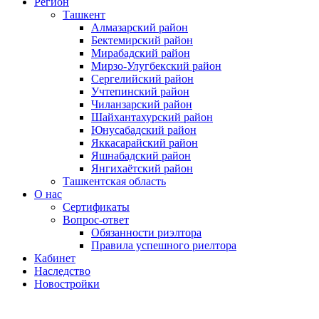
Регион
Ташкент
Алмазарский район
Бектемирский район
Мирабадский район
Мирзо-Улугбекский район
Сергелийский район
Учтепинский район
Чиланзарский район
Шайхантахурский район
Юнусабадский район
Яккасарайский район
Яшнабадский район
Янгихаётский район
Ташкентская область
О нас
Сертификаты
Вопрос-ответ
Обязанности риэлтора
Правила успешного риелтора
Кабинет
Наследство
Новостройки