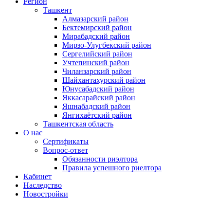
Регион
Ташкент
Алмазарский район
Бектемирский район
Мирабадский район
Мирзо-Улугбекский район
Сергелийский район
Учтепинский район
Чиланзарский район
Шайхантахурский район
Юнусабадский район
Яккасарайский район
Яшнабадский район
Янгихаётский район
Ташкентская область
О нас
Сертификаты
Вопрос-ответ
Обязанности риэлтора
Правила успешного риелтора
Кабинет
Наследство
Новостройки