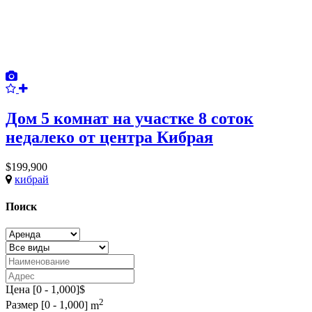
Дом 5 комнат на участке 8 соток
недалеко от центра Кибрая
$199,900
кибрай
Поиск
Цена [
0
-
1,000
]$
2
Размер [
0
-
1,000
] m