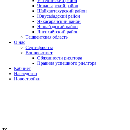
Учтепинский район
Чиланзарский район
Шайхантахурский район
Юнусабадский район
Яккасарайский район
Яшнабадский район
Янгихаётский район
Ташкентская область
О нас
Сертификаты
Вопрос-ответ
Обязанности риэлтора
Правила успешного риелтора
Кабинет
Наследство
Новостройки