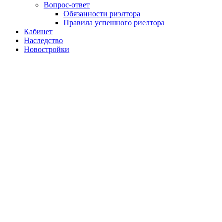
Вопрос-ответ
Обязанности риэлтора
Правила успешного риелтора
Кабинет
Наследство
Новостройки