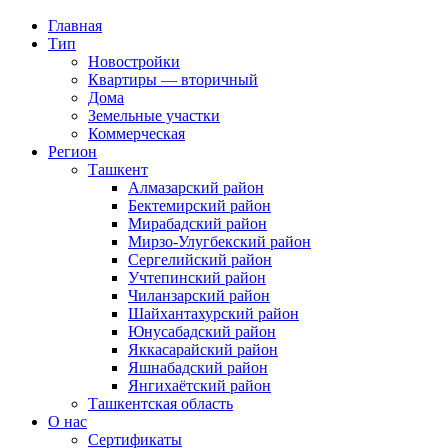
Главная
Тип
Новостройки
Квартиры — вторичный
Дома
Земельные участки
Коммерческая
Регион
Ташкент
Алмазарский район
Бектемирский район
Мирабадский район
Мирзо-Улугбекский район
Сергелийский район
Учтепинский район
Чиланзарский район
Шайхантахурский район
Юнусабадский район
Яккасарайский район
Яшнабадский район
Янгихаётский район
Ташкентская область
О нас
Сертификаты