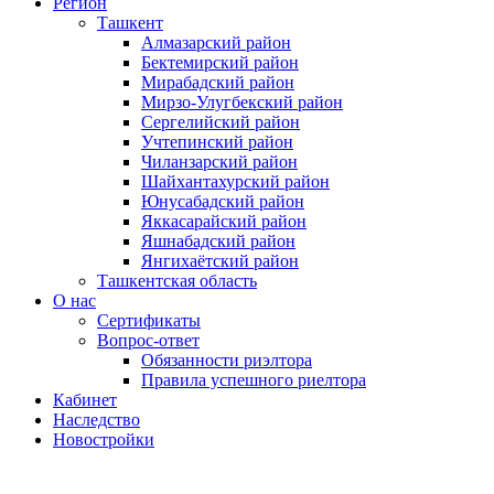
Регион
Ташкент
Алмазарский район
Бектемирский район
Мирабадский район
Мирзо-Улугбекский район
Сергелийский район
Учтепинский район
Чиланзарский район
Шайхантахурский район
Юнусабадский район
Яккасарайский район
Яшнабадский район
Янгихаётский район
Ташкентская область
О нас
Сертификаты
Вопрос-ответ
Обязанности риэлтора
Правила успешного риелтора
Кабинет
Наследство
Новостройки