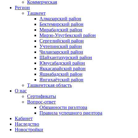
Коммерческая
Регион
Ташкент
Алмазарский район
Бектемирский район
Мирабадский район
Мирзо-Улугбекский район
Сергелийский район
Учтепинский район
Чиланзарский район
Шайхантахурский район
Юнусабадский район
Яккасарайский район
Яшнабадский район
Янгихаётский район
Ташкентская область
О нас
Сертификаты
Вопрос-ответ
Обязанности риэлтора
Правила успешного риелтора
Кабинет
Наследство
Новостройки