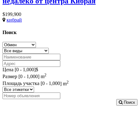
недалеко от центра Кибрая
$199,900
кибрай
Поиск
Цена [
0
-
1,000
]$
2
Размер [
0
-
1,000
] m
2
Площадь участка [
0
-
1,000
] m
Поиск