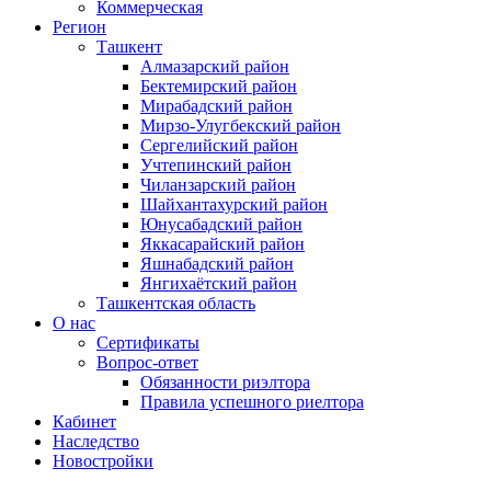
Коммерческая
Регион
Ташкент
Алмазарский район
Бектемирский район
Мирабадский район
Мирзо-Улугбекский район
Сергелийский район
Учтепинский район
Чиланзарский район
Шайхантахурский район
Юнусабадский район
Яккасарайский район
Яшнабадский район
Янгихаётский район
Ташкентская область
О нас
Сертификаты
Вопрос-ответ
Обязанности риэлтора
Правила успешного риелтора
Кабинет
Наследство
Новостройки