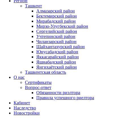
Регион
Ташкент
Алмазарский район
Бектемирский район
Мирабадский район
Мирзо-Улугбекский район
Сергелийский район
Учтепинский район
Чиланзарский район
Шайхантахурский район
Юнусабадский район
Яккасарайский район
Яшнабадский район
Янгихаётский район
Ташкентская область
О нас
Сертификаты
Вопрос-ответ
Обязанности риэлтора
Правила успешного риелтора
Кабинет
Наследство
Новостройки