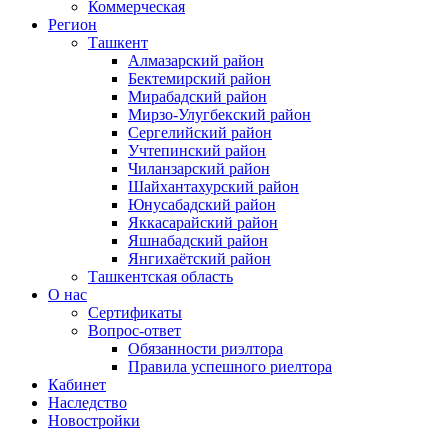
Коммерческая
Регион
Ташкент
Алмазарский район
Бектемирский район
Мирабадский район
Мирзо-Улугбекский район
Сергелийский район
Учтепинский район
Чиланзарский район
Шайхантахурский район
Юнусабадский район
Яккасарайский район
Яшнабадский район
Янгихаётский район
Ташкентская область
О нас
Сертификаты
Вопрос-ответ
Обязанности риэлтора
Правила успешного риелтора
Кабинет
Наследство
Новостройки