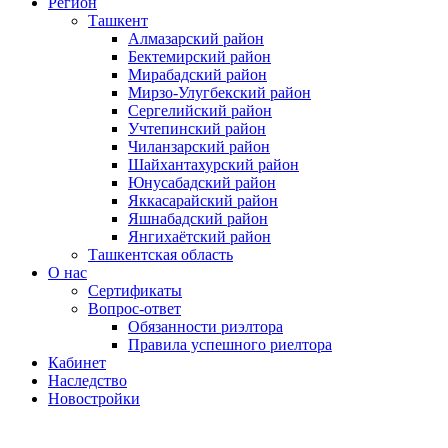
Регион
Ташкент
Алмазарский район
Бектемирский район
Мирабадский район
Мирзо-Улугбекский район
Сергелийский район
Учтепинский район
Чиланзарский район
Шайхантахурский район
Юнусабадский район
Яккасарайский район
Яшнабадский район
Янгихаётский район
Ташкентская область
О нас
Сертификаты
Вопрос-ответ
Обязанности риэлтора
Правила успешного риелтора
Кабинет
Наследство
Новостройки