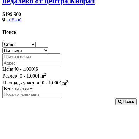
недалеко от центра Кибрая
$199,900
кибрай
Поиск
Цена [
0
-
1,000
]$
2
Размер [
0
-
1,000
] m
2
Площадь участка [
0
-
1,000
] m
Поиск