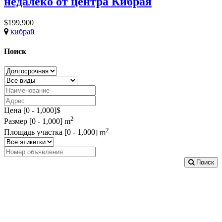
недалеко от центра Кибрая
$199,900
кибрай
Поиск
Цена [
0
-
1,000
]$
2
Размер [
0
-
1,000
] m
2
Площадь участка [
0
-
1,000
] m
Поиск