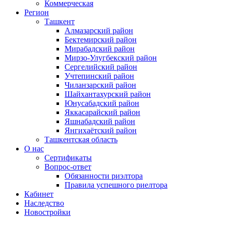
Коммерческая
Регион
Ташкент
Алмазарский район
Бектемирский район
Мирабадский район
Мирзо-Улугбекский район
Сергелийский район
Учтепинский район
Чиланзарский район
Шайхантахурский район
Юнусабадский район
Яккасарайский район
Яшнабадский район
Янгихаётский район
Ташкентская область
О нас
Сертификаты
Вопрос-ответ
Обязанности риэлтора
Правила успешного риелтора
Кабинет
Наследство
Новостройки