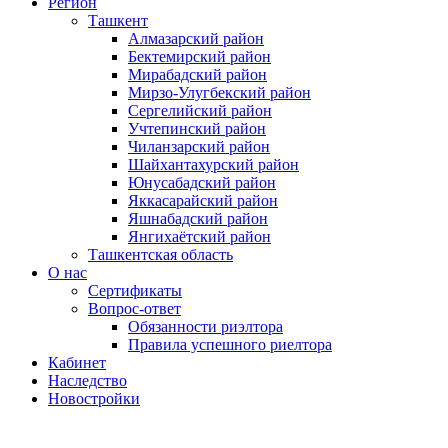
Регион
Ташкент
Алмазарский район
Бектемирский район
Мирабадский район
Мирзо-Улугбекский район
Сергелийский район
Учтепинский район
Чиланзарский район
Шайхантахурский район
Юнусабадский район
Яккасарайский район
Яшнабадский район
Янгихаётский район
Ташкентская область
О нас
Сертификаты
Вопрос-ответ
Обязанности риэлтора
Правила успешного риелтора
Кабинет
Наследство
Новостройки