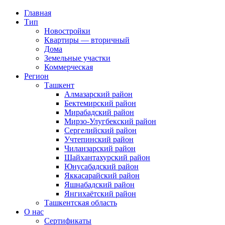
Главная
Тип
Новостройки
Квартиры — вторичный
Дома
Земельные участки
Коммерческая
Регион
Ташкент
Алмазарский район
Бектемирский район
Мирабадский район
Мирзо-Улугбекский район
Сергелийский район
Учтепинский район
Чиланзарский район
Шайхантахурский район
Юнусабадский район
Яккасарайский район
Яшнабадский район
Янгихаётский район
Ташкентская область
О нас
Сертификаты