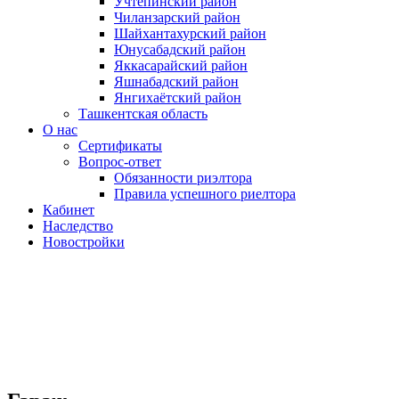
Учтепинский район
Чиланзарский район
Шайхантахурский район
Юнусабадский район
Яккасарайский район
Яшнабадский район
Янгихаётский район
Ташкентская область
О нас
Сертификаты
Вопрос-ответ
Обязанности риэлтора
Правила успешного риелтора
Кабинет
Наследство
Новостройки