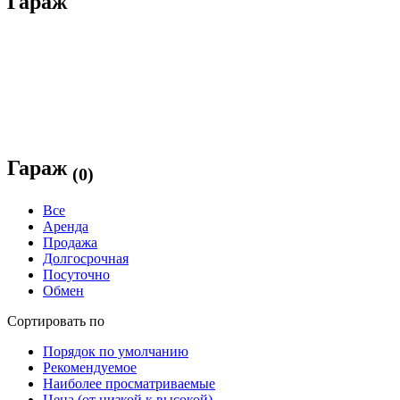
Гараж
Гараж
(0)
Все
Аренда
Продажа
Долгосрочная
Посуточно
Обмен
Сортировать по
Порядок по умолчанию
Рекомендуемое
Наиболее просматриваемые
Цена (от низкой к высокой)