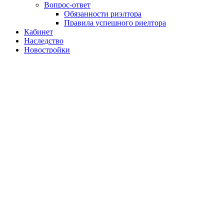
Вопрос-ответ
Обязанности риэлтора
Правила успешного риелтора
Кабинет
Наследство
Новостройки