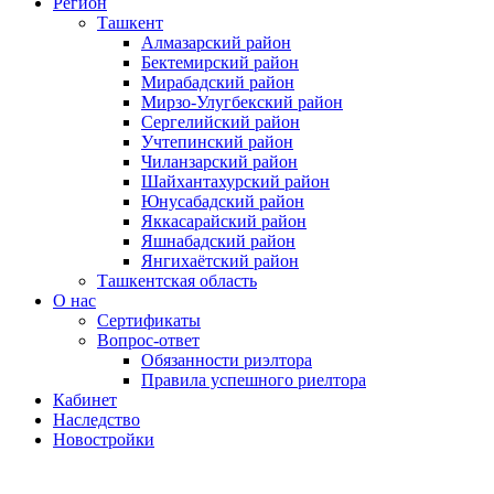
Регион
Ташкент
Алмазарский район
Бектемирский район
Мирабадский район
Мирзо-Улугбекский район
Сергелийский район
Учтепинский район
Чиланзарский район
Шайхантахурский район
Юнусабадский район
Яккасарайский район
Яшнабадский район
Янгихаётский район
Ташкентская область
О нас
Сертификаты
Вопрос-ответ
Обязанности риэлтора
Правила успешного риелтора
Кабинет
Наследство
Новостройки