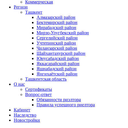
Коммерческая
Регион
Ташкент
Алмазарский район
Бектемирский район
Мирабадский район
Мирзо-Улугбекский район
Сергелийский район
Учтепинский район
Чиланзарский район
Шайхантахурский район
Юнусабадский район
Яккасарайский район
Яшнабадский район
Янгихаётский район
Ташкентская область
О нас
Сертификаты
Вопрос-ответ
Обязанности риэлтора
Правила успешного риелтора
Кабинет
Наследство
Новостройки