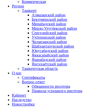
Коммерческая
Регион
Ташкент
Алмазарский район
Бектемирский район
Мирабадский район
Мирзо-Улугбекский район
Сергелийский район
Учтепинский район
Чиланзарский район
Шайхантахурский район
Юнусабадский район
Яккасарайский район
Яшнабадский район
Янгихаётский район
Ташкентская область
О нас
Сертификаты
Вопрос-ответ
Обязанности риэлтора
Правила успешного риелтора
Кабинет
Наследство
Новостройки