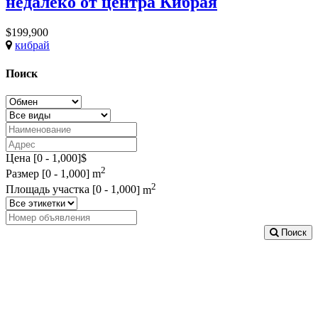
недалеко от центра Кибрая
$199,900
кибрай
Поиск
Цена [
0
-
1,000
]$
2
Размер [
0
-
1,000
] m
2
Площадь участка [
0
-
1,000
] m
Поиск