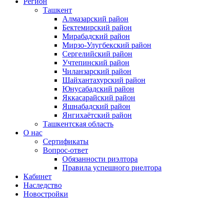
Регион
Ташкент
Алмазарский район
Бектемирский район
Мирабадский район
Мирзо-Улугбекский район
Сергелийский район
Учтепинский район
Чиланзарский район
Шайхантахурский район
Юнусабадский район
Яккасарайский район
Яшнабадский район
Янгихаётский район
Ташкентская область
О нас
Сертификаты
Вопрос-ответ
Обязанности риэлтора
Правила успешного риелтора
Кабинет
Наследство
Новостройки