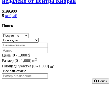
недалеко от центра Кибрая
$199,900
кибрай
Поиск
Цена [
0
-
1,000
]$
2
Размер [
0
-
1,000
] m
2
Площадь участка [
0
-
1,000
] m
Поиск