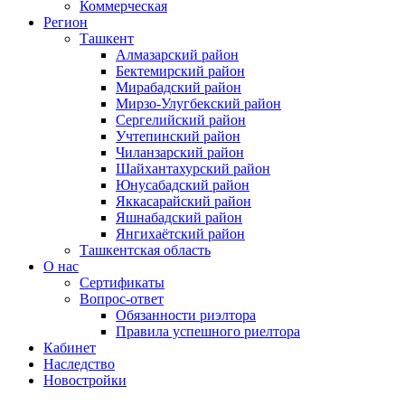
Коммерческая
Регион
Ташкент
Алмазарский район
Бектемирский район
Мирабадский район
Мирзо-Улугбекский район
Сергелийский район
Учтепинский район
Чиланзарский район
Шайхантахурский район
Юнусабадский район
Яккасарайский район
Яшнабадский район
Янгихаётский район
Ташкентская область
О нас
Сертификаты
Вопрос-ответ
Обязанности риэлтора
Правила успешного риелтора
Кабинет
Наследство
Новостройки