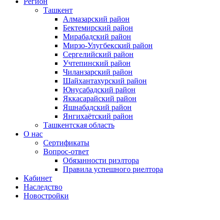
Регион
Ташкент
Алмазарский район
Бектемирский район
Мирабадский район
Мирзо-Улугбекский район
Сергелийский район
Учтепинский район
Чиланзарский район
Шайхантахурский район
Юнусабадский район
Яккасарайский район
Яшнабадский район
Янгихаётский район
Ташкентская область
О нас
Сертификаты
Вопрос-ответ
Обязанности риэлтора
Правила успешного риелтора
Кабинет
Наследство
Новостройки