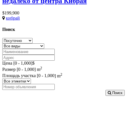
недалеко от центра Кибрая
$199,900
кибрай
Поиск
Цена [
0
-
1,000
]$
2
Размер [
0
-
1,000
] m
2
Площадь участка [
0
-
1,000
] m
Поиск