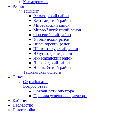
Коммерческая
Регион
Ташкент
Алмазарский район
Бектемирский район
Мирабадский район
Мирзо-Улугбекский район
Сергелийский район
Учтепинский район
Чиланзарский район
Шайхантахурский район
Юнусабадский район
Яккасарайский район
Яшнабадский район
Янгихаётский район
Ташкентская область
О нас
Сертификаты
Вопрос-ответ
Обязанности риэлтора
Правила успешного риелтора
Кабинет
Наследство
Новостройки