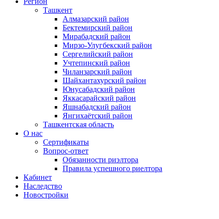
Регион
Ташкент
Алмазарский район
Бектемирский район
Мирабадский район
Мирзо-Улугбекский район
Сергелийский район
Учтепинский район
Чиланзарский район
Шайхантахурский район
Юнусабадский район
Яккасарайский район
Яшнабадский район
Янгихаётский район
Ташкентская область
О нас
Сертификаты
Вопрос-ответ
Обязанности риэлтора
Правила успешного риелтора
Кабинет
Наследство
Новостройки