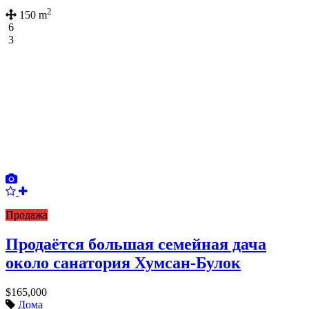
2
150 m
6
3
Продажа
Продаётся большая семейная дача
около санатория Хумсан-Булок
$165,000
Дома