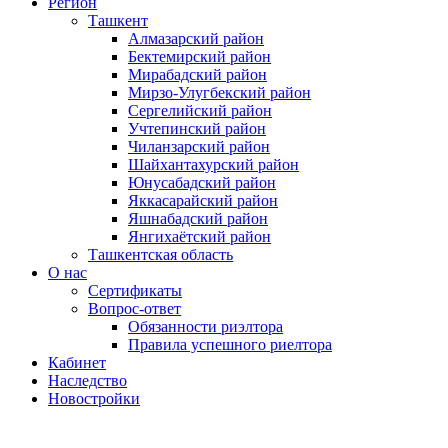
Регион
Ташкент
Алмазарский район
Бектемирский район
Мирабадский район
Мирзо-Улугбекский район
Сергелийский район
Учтепинский район
Чиланзарский район
Шайхантахурский район
Юнусабадский район
Яккасарайский район
Яшнабадский район
Янгихаётский район
Ташкентская область
О нас
Сертификаты
Вопрос-ответ
Обязанности риэлтора
Правила успешного риелтора
Кабинет
Наследство
Новостройки