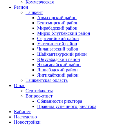
Коммерческая
Регион
Ташкент
Алмазарский район
Бектемирский район
Мирабадский район
Мирзо-Улугбекский район
Сергелийский район
Учтепинский район
Чиланзарский район
Шайхантахурский район
Юнусабадский район
Яккасарайский район
Яшнабадский район
Янгихаётский район
Ташкентская область
О нас
Сертификаты
Вопрос-ответ
Обязанности риэлтора
Правила успешного риелтора
Кабинет
Наследство
Новостройки